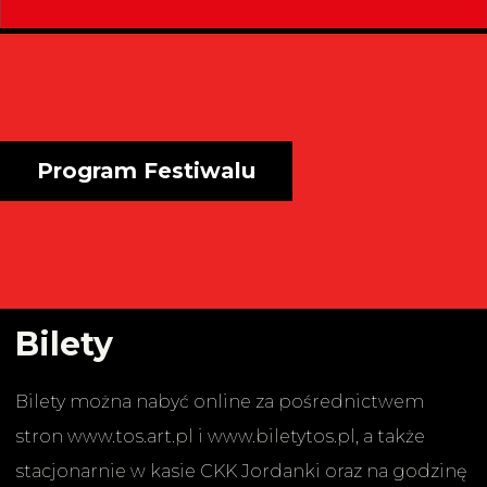
Program Festiwalu
Bilety
Bilety można nabyć online za pośrednictwem
stron www.tos.art.pl i www.biletytos.pl, a także
stacjonarnie w kasie CKK Jordanki oraz na godzinę