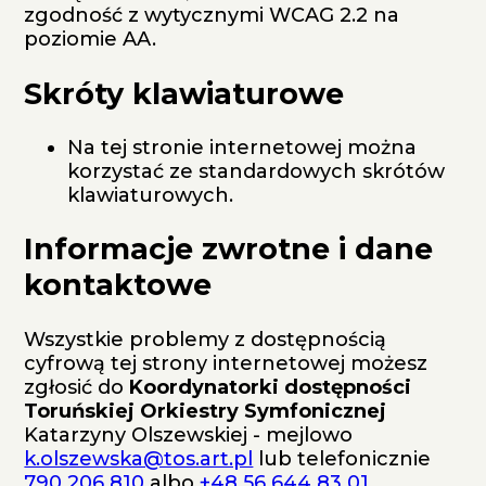
zgodność z wytycznymi WCAG 2.2 na
poziomie AA.
Skróty klawiaturowe
Na tej stronie internetowej można
korzystać ze standardowych skrótów
klawiaturowych.
Informacje zwrotne i dane
kontaktowe
Wszystkie problemy z dostępnością
cyfrową tej strony internetowej możesz
zgłosić do
Koordynatorki dostępności
Toruńskiej Orkiestry Symfonicznej
Katarzyny Olszewskiej
- mejlowo
k.olszewska@tos.art.pl
lub telefonicznie
790 206 810
albo
+48 56 644 83 01
.