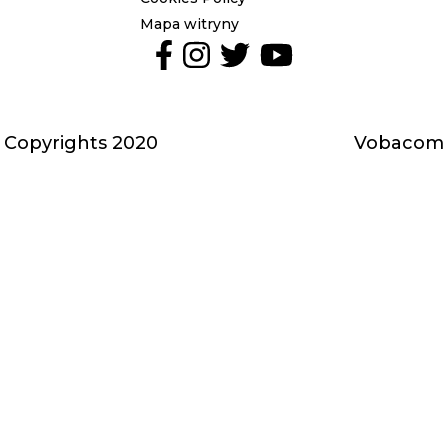
stopka
Mapa witryny
Media
społecznościowe
-
Copyrights 2020
Vobacom
stopka