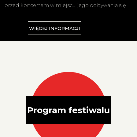
przed koncertem w miejscu jego odbywania się.
WIĘCEJ INFORMACJI
Kafelki
strona
główna
Program festiwalu