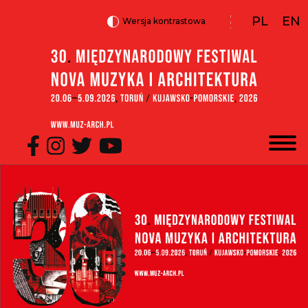
PL
EN
Switch
Wersja kontrastowa
Strona
Przejdź
Przejdź
Przejdź
to
do
do
do
Wersja
Zmia
główna
menu
treści
stopki
kontrast
język
|
Festiwal
R
TOS
Media
społecznościowe
Baner
-
-
nagłówek
nagłówek