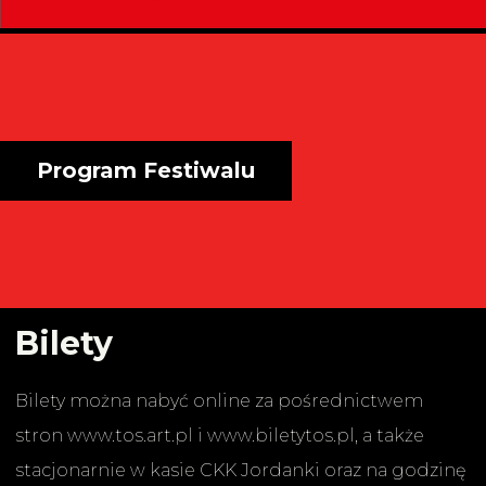
Program Festiwalu
Bilety
Bilety można nabyć online za pośrednictwem
stron www.tos.art.pl i www.biletytos.pl, a także
stacjonarnie w kasie CKK Jordanki oraz na godzinę