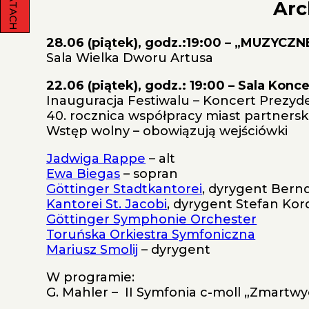
Arc
28.06 (piątek), godz.:19:00 – „MUZYCZN
Sala Wielka Dworu Artusa
22.06 (piątek), godz.: 19:00 – Sala 
Inauguracja Festiwalu – Koncert Prezyd
40. rocznica współpracy miast partnersk
Wstęp wolny – obowiązują wejściówki
Jadwiga Rappe
– alt
Ewa Biegas
– sopran
Göttinger Stadtkantorei
, dyrygent Bern
Kantorei St. Jacobi
, dyrygent Stefan Kor
Göttinger Symphonie Orchester
Toruńska Orkiestra Symfoniczna
Mariusz Smolij
– dyrygent
W programie:
G. Mahler – II Symfonia c-moll „Zmartw