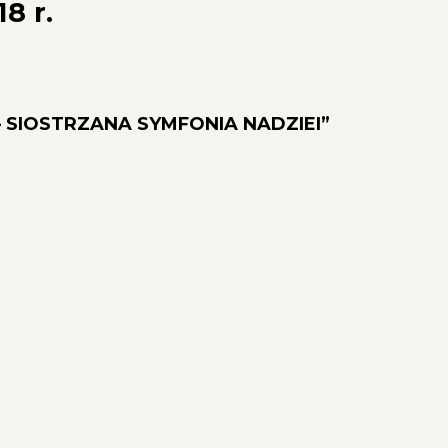
8 r.
u
E – SIOSTRZANA SYMFONIA NADZIEI”