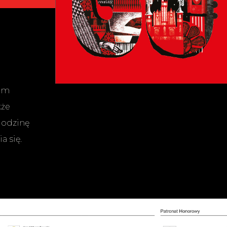
wem
kże
godzinę
 się.