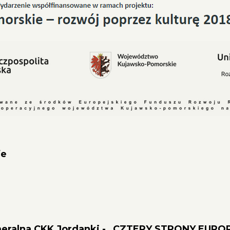
fe
Kameralna CKK Jordanki - „CZTERY STRONY EURO