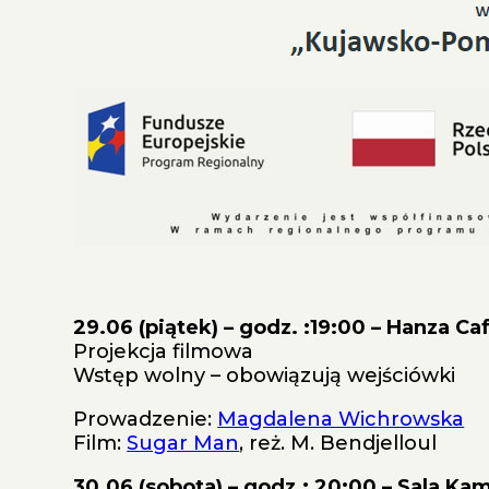
29.06 (piątek) – godz. :19:00 – Hanza Ca
Projekcja filmowa
Wstęp wolny – obowiązują wejściówki
Prowadzenie:
Magdalena Wichrowska
Film:
Sugar Man
, reż. M. Bendjelloul
30.06 (sobota) – godz.: 20:00 – Sala 