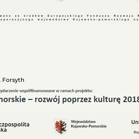
e
 I. Forsyth