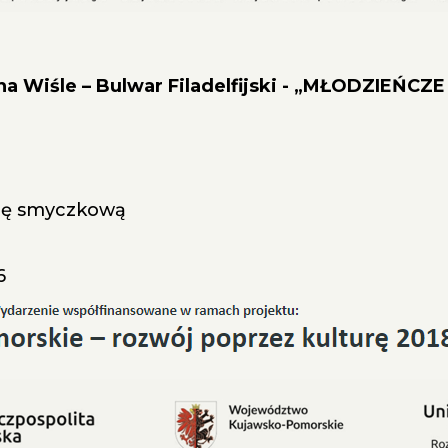
rka na Wiśle – Bulwar Filadelfijski - „MŁODZIEŃ
trę smyczkową
6