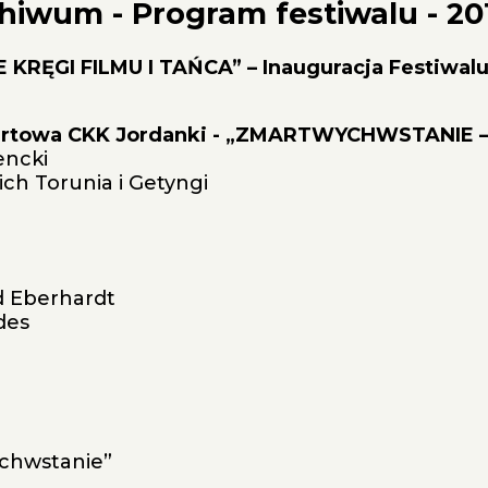
hiwum - Program festiwalu - 201
E KRĘGI FILMU I TAŃCA” – Inauguracja Festiwal
Koncertowa CKK Jordanki - „ZMARTWYCHWSTANI
encki
ich Torunia i Getyngi
d Eberhardt
des
ychwstanie”