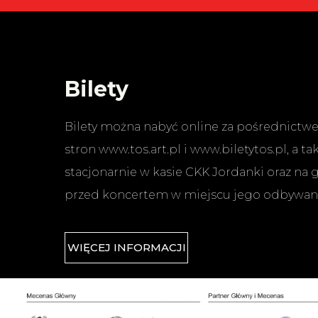
Bilety
Bilety można nabyć online za pośrednict
stron www.tos.art.pl i www.biletytos.pl, a ta
stacjonarnie w kasie CKK Jordanki oraz na 
przed koncertem w miejscu jego odbywania
WIĘCEJ INFORMACJI
Sponsorzy