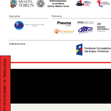
-
strona
główna
FESTIWAL W UBIEGŁYCH LATACH
Główna
zawartość