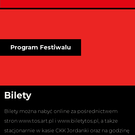
Program Festiwalu
Bilety
Bilety można nabyć online za pośrednictwem
stron www.tos.art.pl i www.biletytos.pl, a także
stacjonarnie w kasie CKK Jordanki oraz na godzinę