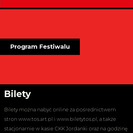
|
Festiwal
TOS
Program Festiwalu
Bilety
Bilety można nabyć online za pośrednictwem
stron www.tos.art.pl i www.biletytos.pl, a także
stacjonarnie w kasie CKK Jordanki oraz na godzinę